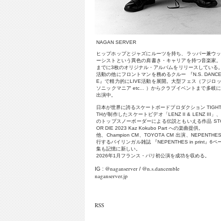
N
A
G
A
N
S
E
R
V
E
R
ヒ
ッ
プ
ホ
ッ
プ
と
ジ
ャ
ズ
に
ル
ー
ツ
を
持
ち
、
ラ
ッ
パ
ー
兼
ウ
ー
シ
ス
ト
と
い
う
異
色
の
肩
書
き
・
キ
ャ
リ
ア
を
持
つ
音
楽
家
ま
で
に
3
枚
の
オ
リ
ジ
ナ
ル
・
ア
ル
バ
ム
を
リ
リ
ー
ス
し
て
い
る
活
動
の
他
に
フ
ロ
ン
ト
マ
ン
を
務
め
る
ク
ル
ー
『
N
.
S
.
D
A
N
C
E
』
で
精
力
的
に
L
I
V
E
活
動
を
展
開
。
大
型
フ
ェ
ス
（
フ
ジ
ロ
ソ
ニ
ッ
ク
マ
ニ
ア
e
t
c
.
.
.
）
か
ら
ク
ラ
ブ
イ
ベ
ン
ト
ま
で
多
岐
出
演
中
。
日
本
が
世
界
に
誇
る
ス
ケ
ー
ト
ボ
ー
ド
プ
ロ
ダ
ク
シ
ョ
ン
T
I
G
H
T
H
が
制
作
し
た
ス
ケ
ー
ト
ビ
デ
オ
「
L
E
N
Z
I
I
&
L
E
N
Z
I
I
I
」
の
ト
ッ
プ
ス
ノ
ー
ボ
ー
ダ
ー
に
よ
る
伝
説
と
も
い
え
る
作
品
S
T
O
R
D
I
E
2
0
2
3
K
a
z
K
o
k
u
b
o
P
a
r
t
へ
の
楽
曲
提
供
。
他
、
C
h
a
m
p
i
o
n
C
M
、
T
O
Y
O
T
A
C
M
出
演
、
N
E
P
E
N
T
H
E
行
す
る
バ
イ
リ
ン
ガ
ル
雑
誌
『
N
E
P
E
N
T
H
E
S
i
n
p
r
i
n
t
』
6
ペ
集
も
記
憶
に
新
し
い
。
2
0
2
6
年
1
月
フ
ラ
ン
ス
・
パ
リ
初
公
演
を
成
功
を
収
め
る
。
@naganserver
@n.s.dancemble
IG :
/
naganserver.jp
RSS