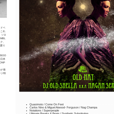
ッ
ド
ベ
。
こ
れ
。
ソ
ロ
E
M
B
L
ッ
ク
、
に
渡
り
T
B
O
O
、
日
本
O
N
P
S
が
発
ー
ジ
特
Quasimoto / Come On Feet
Carlos Nino & Miguel Atwood- Ferguson / Nag Champa
Notations / Superpeople
Ultimate Breaks & Beats / Synthetic Substitution