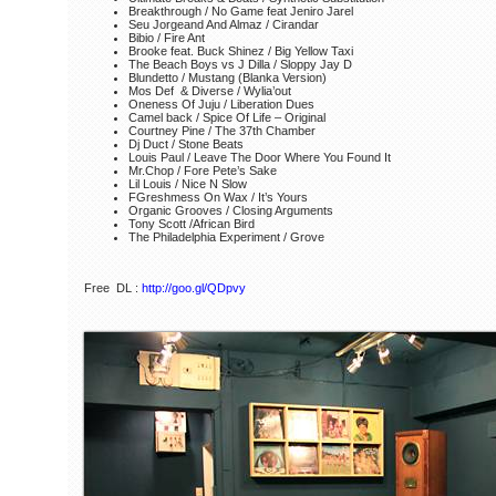
Breakthrough / No Game feat Jeniro Jarel
Seu Jorgeand And Almaz / Cirandar
Bibio / Fire Ant
Brooke feat. Buck Shinez / Big Yellow Taxi
The Beach Boys vs J Dilla / Sloppy Jay D
Blundetto / Mustang (Blanka Version)
Mos Def & Diverse / Wylia’out
Oneness Of Juju / Liberation Dues
Camel back / Spice Of Life – Original
Courtney Pine / The 37th Chamber
Dj Duct / Stone Beats
Louis Paul / Leave The Door Where You Found It
Mr.Chop / Fore Pete’s Sake
Lil Louis / Nice N Slow
FGreshmess On Wax / It’s Yours
Organic Grooves / Closing Arguments
Tony Scott /African Bird
The Philadelphia Experiment / Grove
Free DL :
http://goo.gl/QDpvy