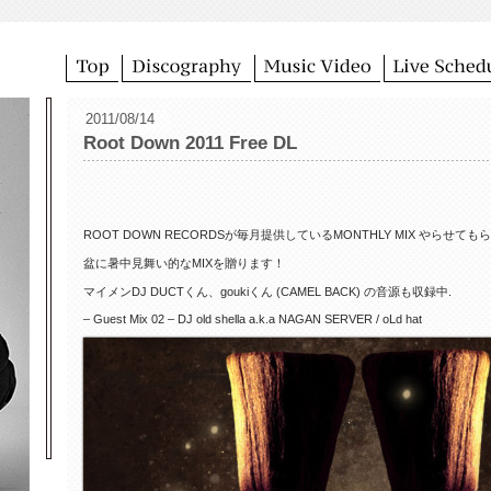
2011/08/14
Root Down 2011 Free DL
ROOT DOWN RECORDSが毎月提供しているMONTHLY MIX やらせて
盆に暑中見舞い的なMIXを贈ります！
マイメンDJ DUCTくん、goukiくん (CAMEL BACK) の音源も収録中.
– Guest Mix 02 – DJ old shella a.k.a NAGAN SERVER / oLd hat