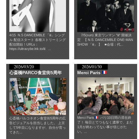
4/15 N.S DANCEMBLE 「iii」シング
7/5(sun) 東京ワンマン "iii" 開催決
ル 配信スタート 各種ストリーミング
定 【 N.S. DANCEMBLE ONE-MAN
配信開始！URLs：
SHOW 「iii」 】 ■会場：代...
https://ultravybe.lnk.to/iii ...
2026/03/20
2026/01/30
心斎橋PARCO食堂街5周年
Merci Paris
Merci Paris
パリ10日間の滞在終
心斎橋パルコネオン食堂街5周年の広
了！ 毎日とてつもなく濃厚で、まだ
告ビジュアルを担当しました。 上京
1月が終わってない事が信じがた
して5年目になりますが、自分が育っ
い。...
てきた...