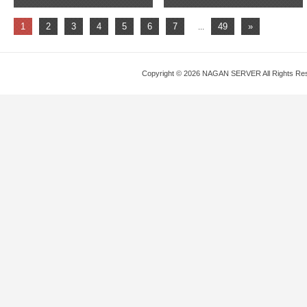
1
2
3
4
5
6
7
49
»
...
Copyright © 2026 NAGAN SERVER All Rights Re