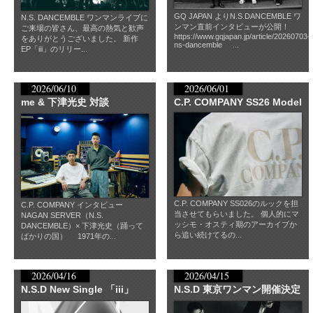
GQ JAPAN よりN.S.DANCEMBLE ワ
N.S. DANCEMBLE ワンマンライブに
ンマン直前インタビューが公開！
ご来場の皆さん、最高の熱気と歓声
https://www.gqjapan.jp/article/20260703-
をありがとうございました。 新作
ns-dancemble ...
EP「iii」のリリー...
2026/06/10
2026/06/01
me & 下津光史 対談
C.P. COMPANY SS26 Model
C.P. COMPANY SS026のルックを担
C.P. COMPANY インタビュー
当させてもらいました。 個人的にマ
NAGAN SERVER（N.S.
ッシモ・オスティ期のアーカイブか
DANCEMBLE）× 下津光史（踊って
ら追い続けてるの...
ばかりの国） 1971年の...
2026/04/16
2026/04/15
N.S.D New Single 「iii」
N.S.D 東京ワンマン開催決定