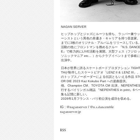
N
A
G
A
N
S
E
R
V
E
R
ヒ
ッ
プ
ホ
ッ
プ
と
ジ
ャ
ズ
に
ル
ー
ツ
を
持
ち
、
ラ
ッ
パ
ー
兼
ウ
ー
シ
ス
ト
と
い
う
異
色
の
肩
書
き
・
キ
ャ
リ
ア
を
持
つ
音
楽
家
ま
で
に
3
枚
の
オ
リ
ジ
ナ
ル
・
ア
ル
バ
ム
を
リ
リ
ー
ス
し
て
い
る
活
動
の
他
に
フ
ロ
ン
ト
マ
ン
を
務
め
る
ク
ル
ー
『
N
.
S
.
D
A
N
C
E
』
で
精
力
的
に
L
I
V
E
活
動
を
展
開
。
大
型
フ
ェ
ス
（
フ
ジ
ロ
ソ
ニ
ッ
ク
マ
ニ
ア
e
t
c
.
.
.
）
か
ら
ク
ラ
ブ
イ
ベ
ン
ト
ま
で
多
岐
出
演
中
。
日
本
が
世
界
に
誇
る
ス
ケ
ー
ト
ボ
ー
ド
プ
ロ
ダ
ク
シ
ョ
ン
T
I
G
H
T
H
が
制
作
し
た
ス
ケ
ー
ト
ビ
デ
オ
「
L
E
N
Z
I
I
&
L
E
N
Z
I
I
I
」
の
ト
ッ
プ
ス
ノ
ー
ボ
ー
ダ
ー
に
よ
る
伝
説
と
も
い
え
る
作
品
S
T
O
R
D
I
E
2
0
2
3
K
a
z
K
o
k
u
b
o
P
a
r
t
へ
の
楽
曲
提
供
。
他
、
C
h
a
m
p
i
o
n
C
M
、
T
O
Y
O
T
A
C
M
出
演
、
N
E
P
E
N
T
H
E
行
す
る
バ
イ
リ
ン
ガ
ル
雑
誌
『
N
E
P
E
N
T
H
E
S
i
n
p
r
i
n
t
』
6
ペ
集
も
記
憶
に
新
し
い
。
2
0
2
6
年
1
月
フ
ラ
ン
ス
・
パ
リ
初
公
演
を
成
功
を
収
め
る
。
@naganserver
@n.s.dancemble
IG :
/
naganserver.jp
RSS