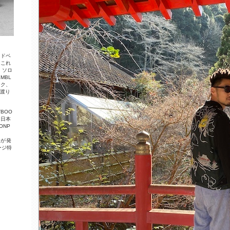
ッ
ド
ベ
。
こ
れ
。
ソ
ロ
E
M
B
L
ッ
ク
、
に
渡
り
T
B
O
O
、
日
本
O
N
P
S
が
発
ー
ジ
特