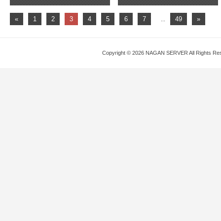
«
1
2
3
4
5
6
7
49
»
...
Copyright © 2026 NAGAN SERVER All Rights Re