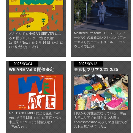
Mastered Presents : DIESEL（ディ
どんぐりずｘNAGAN SERVER によ
ーゼル）の最新コレクションにフォ
る B 面プロジェクト"豊と良治" 、
ーカスしたエディトリアル。 ラン
1st EP『Now』を 5 月 14 日（水）に
ウェイでは14,...
CD 発売決定！ 収録...
2025/03/04
2025/02/18
WE ARE Vol.3 開催決定
東京初フリマ 2/21-2/25
N.S. DANCEMBLEによる企画『We
日頃からお世話になっている、学芸
Are』が4月12日（土）に東京・代々
大学エリアで異彩を放つ古着屋
木上原OPRCTにて開催決定！！
endresstheshop のフリマ企画にてゲ
『We Are』...
スト出店させてもら...