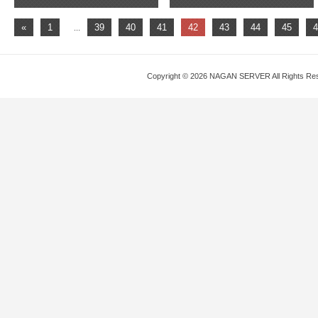
«
1
39
40
41
42
43
44
45
4
...
Copyright © 2026 NAGAN SERVER All Rights Re