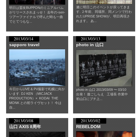
遂に明日このイベントが戻ってきま
明日は盟友BUPPONのミニアルバム
す. ２年前、同場所、同メンツで行わ
がリリースされまっせ！ 去年の-sen-
れたUPRISE SHOWが、明日再現さ
ツアーファイナルで呼んだ時も一曲
れます。 あ...
でとてつもな...
2013/03/14
2013/03/13
sapporo travel
photo in 山口
今日からLIVE & PV撮影で札幌に向か
photo in 山口 2013/03/09 〜 03/10
います. DJ KEN （MICJACK
出発！ 腹ごしらえ 工場長 作業中
PRODUCTION）× KODAI THE
初山口にブチ上...
MONK との初ライヴセット！ 今は
自...
2013/03/08
2013/03/02
山口 AXIS 8周年
REBELDOM