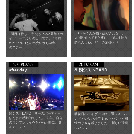
kankiくんが描く絵好きだな〜。
明日は待ちに待ったAXIS 8周年でラ
人間性知ってると更にこの絵は魅力
イヴ！一年ぶりの山口です。 4年前
的なんよね。 昨日の京都レベ...
のBUPPONとの出会いから毎年ここ
のステー...
2013/02/26
2013/02/24
after day
& 韻シストBAND
韻シストBANDリリースパーティー
明後日のライヴに向けて韻シストバ
ほんまに感動的でした。 去年、自分
ンドとのリハ終了！ めちゃくちゃ相
のワンマンライヴをやった時に、参
性のよさを感じました。 新しい環境
加アーティ...
はいつ...