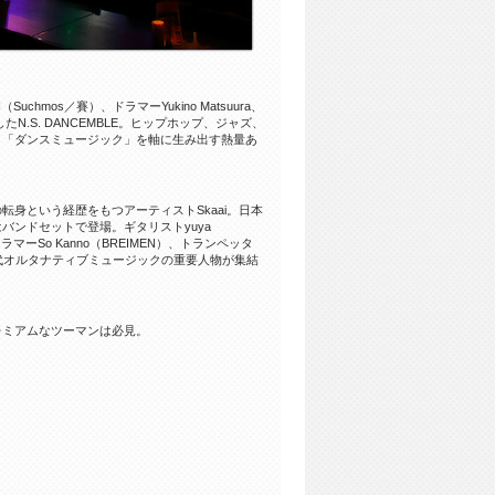
chmos／賽）、ドラマーYukino Matsuura、
結したN.S. DANCEMBLE。ヒップホップ、ジャズ、
、「ダンスミュージック」を軸に生み出す熱量あ
身という経歴をもつアーティストSkaai。日本
ンドセットで登場。ギタリストyuya
d）、ドラマーSo Kanno（BREIMEN）、トランペッタ
ったユース世代オルタナティブミュージックの重要人物が集結
レミアムなツーマンは必見。