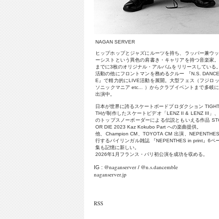
N
A
G
A
N
S
E
R
V
E
R
ヒ
ッ
プ
ホ
ッ
プ
と
ジ
ャ
ズ
に
ル
ー
ツ
を
持
ち
、
ラ
ッ
パ
ー
兼
ウ
ー
シ
ス
ト
と
い
う
異
色
の
肩
書
き
・
キ
ャ
リ
ア
を
持
つ
音
楽
家
ま
で
に
3
枚
の
オ
リ
ジ
ナ
ル
・
ア
ル
バ
ム
を
リ
リ
ー
ス
し
て
い
る
活
動
の
他
に
フ
ロ
ン
ト
マ
ン
を
務
め
る
ク
ル
ー
『
N
.
S
.
D
A
N
C
E
』
で
精
力
的
に
L
I
V
E
活
動
を
展
開
。
大
型
フ
ェ
ス
（
フ
ジ
ロ
ソ
ニ
ッ
ク
マ
ニ
ア
e
t
c
.
.
.
）
か
ら
ク
ラ
ブ
イ
ベ
ン
ト
ま
で
多
岐
出
演
中
。
日
本
が
世
界
に
誇
る
ス
ケ
ー
ト
ボ
ー
ド
プ
ロ
ダ
ク
シ
ョ
ン
T
I
G
H
T
H
が
制
作
し
た
ス
ケ
ー
ト
ビ
デ
オ
「
L
E
N
Z
I
I
&
L
E
N
Z
I
I
I
」
の
ト
ッ
プ
ス
ノ
ー
ボ
ー
ダ
ー
に
よ
る
伝
説
と
も
い
え
る
作
品
S
T
O
R
D
I
E
2
0
2
3
K
a
z
K
o
k
u
b
o
P
a
r
t
へ
の
楽
曲
提
供
。
他
、
C
h
a
m
p
i
o
n
C
M
、
T
O
Y
O
T
A
C
M
出
演
、
N
E
P
E
N
T
H
E
行
す
る
バ
イ
リ
ン
ガ
ル
雑
誌
『
N
E
P
E
N
T
H
E
S
i
n
p
r
i
n
t
』
6
ペ
集
も
記
憶
に
新
し
い
。
2
0
2
6
年
1
月
フ
ラ
ン
ス
・
パ
リ
初
公
演
を
成
功
を
収
め
る
。
@naganserver
@n.s.dancemble
IG :
/
naganserver.jp
RSS