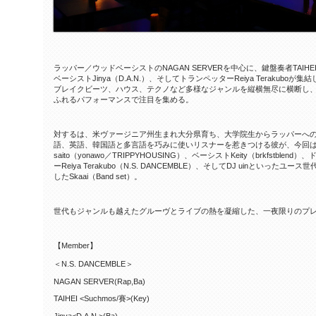
ラッパー／ウッドベーシストのNAGAN SERVERを中心に、鍵盤奏者TAIHEI（Su
ベーシストJinya（D.A.N.）、そしてトランペッターReiya Terakuboが集
ブレイクビーツ、ハウス、テクノなど多様なジャンルを縦横無尽に横断し
ふれるパフォーマンスで注目を集める。
対するは、米ヴァージニア州生まれ大分県育ち、大学院生からラッパーへの転
語、英語、韓国語と多言語を巧みに使いリスナーを惹きつける彼が、今回はバ
saito（yonawo／TRIPPYHOUSING）、ベーシストKeity（brkfstblen
ーReiya Terakubo（N.S. DANCEMBLE）、そしてDJ uinとい
したSkaai（Band set）。
世代もジャンルも越えたグルーヴとライブの熱を凝縮した、一夜限りのプ
【Member】
＜N.S. DANCEMBLE＞
NAGAN SERVER(Rap,Ba)
TAIHEI <Suchmos/賽>(Key)