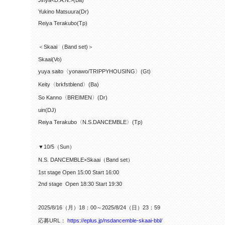
Jinya<D.A.N.>(Ba)
Yukino Matsuura(Dr)
Reiya Terakubo(Tp)
＜Skaai （Band set)＞
Skaai(Vo)
yuya saito〈yonawo/TRIPPYHOUSING〉(Gt)
Keity〈brkfstblend〉(Ba)
So Kanno〈BREIMEN〉(Dr)
uin(DJ)
Reiya Terakubo〈N.S.DANCEMBLE〉(Tp)
▼10/5（Sun）
N.S. DANCEMBLE×Skaai（Band set）
1st stage Open 15:00 Start 16:00
2nd stage
Open 18:30 Start 19:30
2025/8/16（月）18：00～2025/8/24（日）23：59
応募URL：
https://eplus.jp/nsdancemble-skaai-bbl/