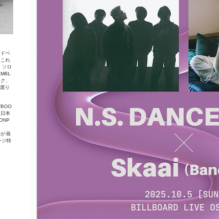
ッ
ド
ベ
。
こ
れ
。
ソ
ロ
E
M
B
L
ッ
ク
、
に
渡
り
T
B
O
O
、
日
本
O
N
P
S
が
発
ー
ジ
特