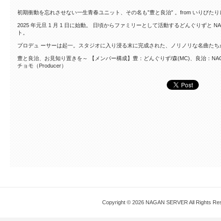
初期衝動を忘れさせない一生青春ユニット、その名も”豊と良治” 。from いりびた
2025 年元旦 1 月 1 日に始動。 日頃からファミリーとして活動するどんぐりずと NAG
ト。
プロデュ ーサーは起一。スタジオに入り浸る末に完成された、ノリノリな名曲たち
豊と良治、お見知り置きを～ 【メンバー構成】豊：どんぐりず/森(MC)、良治：NAGAN
チョモ（Producer）
Copyright © 2026 NAGAN SERVER All Rights Re