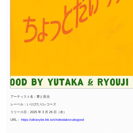
アーティスト名：豊と良治
レーベル：いりびたりレコーズ
リリース日：2025 年 3 月 26 日（水）
URL：
https://ultravybe.lnk.to/chottodakezuttogood