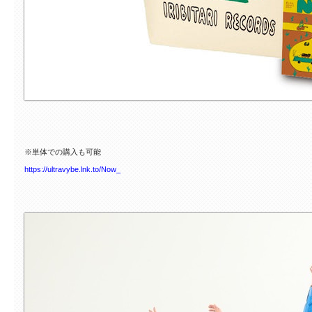
※単体での購入も可能
https://ultravybe.lnk.to/Now_