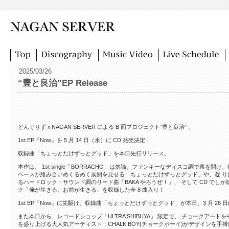
2025/03/26
“豊と良治”EP Release
どんぐりずｘNAGAN SERVER による B 面プロジェクト”豊と良治” 、
1st EP『Now』を 5 月 14 日（水）に CD 発売決定！
収録曲「ちょっとだけずっとグッド」を本日先行リリース。
本作は、 1st single「BORRACHO」は勿論、ファンキーなディスコ調で幕を
ベースが絡み合いめくるめく展開を見せる「ちょっとだけずっとグッド」や、凝 り
るハードロック・サウンド調のリード曲「BAKA やろうぜ！」、 そして CD で
ク「俺が生きる、お前が生きる」を収録した全 8 曲入り！
1st EP『Now』に先駆け、収録曲「ちょっとだけずっとグッド」が本日、3 月 26 
また本日から、レコードショップ「ULTRA SHIBUYA」 限定で、 チョークアートを中心と
を盛り上げる大人気アーティスト：CHALK BOY(チョークボーイ)がデザインを手掛けた”