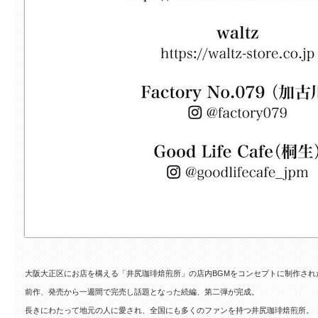
大阪大正区にお店を構える「井尻珈琲焙煎所」の店内BGMをコンセプトに制作されたJA
前作、発売から一週間で完売し話題となった続編、第二弾が完成。
長きにわたって地元の人に愛され、全国にも多くのファンを持つ井尻珈琲焙煎所。