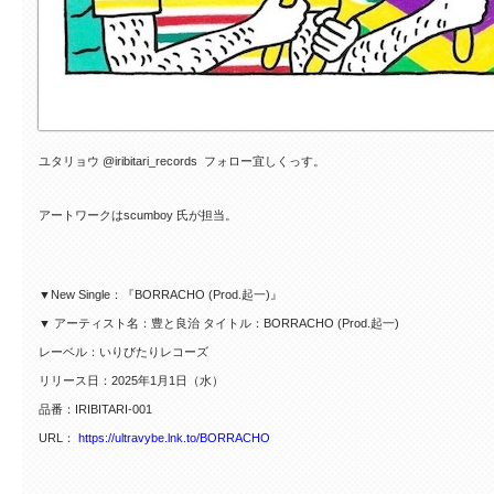
ユタリョウ @iribitari_records フォロー宜しくっす。
アートワークはscumboy 氏が担当。
▼New Single：『BORRACHO (Prod.起一)』
▼ アーティスト名：豊と良治 タイトル：BORRACHO (Prod.起一)
レーベル：いりびたりレコーズ
リリース日：2025年1月1日（水）
品番：IRIBITARI-001
URL：
https://ultravybe.lnk.to/BORRACHO