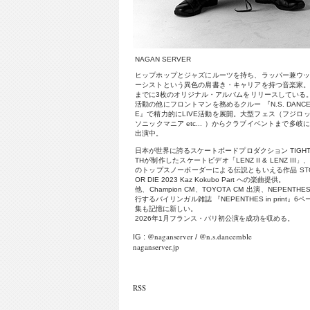
N
A
G
A
N
S
E
R
V
E
R
ヒ
ッ
プ
ホ
ッ
プ
と
ジ
ャ
ズ
に
ル
ー
ツ
を
持
ち
、
ラ
ッ
パ
ー
兼
ウ
ー
シ
ス
ト
と
い
う
異
色
の
肩
書
き
・
キ
ャ
リ
ア
を
持
つ
音
楽
家
ま
で
に
3
枚
の
オ
リ
ジ
ナ
ル
・
ア
ル
バ
ム
を
リ
リ
ー
ス
し
て
い
る
活
動
の
他
に
フ
ロ
ン
ト
マ
ン
を
務
め
る
ク
ル
ー
『
N
.
S
.
D
A
N
C
E
』
で
精
力
的
に
L
I
V
E
活
動
を
展
開
。
大
型
フ
ェ
ス
（
フ
ジ
ロ
ソ
ニ
ッ
ク
マ
ニ
ア
e
t
c
.
.
.
）
か
ら
ク
ラ
ブ
イ
ベ
ン
ト
ま
で
多
岐
出
演
中
。
日
本
が
世
界
に
誇
る
ス
ケ
ー
ト
ボ
ー
ド
プ
ロ
ダ
ク
シ
ョ
ン
T
I
G
H
T
H
が
制
作
し
た
ス
ケ
ー
ト
ビ
デ
オ
「
L
E
N
Z
I
I
&
L
E
N
Z
I
I
I
」
の
ト
ッ
プ
ス
ノ
ー
ボ
ー
ダ
ー
に
よ
る
伝
説
と
も
い
え
る
作
品
S
T
O
R
D
I
E
2
0
2
3
K
a
z
K
o
k
u
b
o
P
a
r
t
へ
の
楽
曲
提
供
。
他
、
C
h
a
m
p
i
o
n
C
M
、
T
O
Y
O
T
A
C
M
出
演
、
N
E
P
E
N
T
H
E
行
す
る
バ
イ
リ
ン
ガ
ル
雑
誌
『
N
E
P
E
N
T
H
E
S
i
n
p
r
i
n
t
』
6
ペ
集
も
記
憶
に
新
し
い
。
2
0
2
6
年
1
月
フ
ラ
ン
ス
・
パ
リ
初
公
演
を
成
功
を
収
め
る
。
@naganserver
@n.s.dancemble
IG :
/
naganserver.jp
RSS