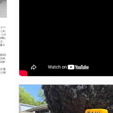
ッ
ド
ベ
。
こ
れ
。
ソ
ロ
E
M
B
L
ッ
ク
、
に
渡
り
T
B
O
O
、
日
本
O
N
P
S
が
発
ー
ジ
特