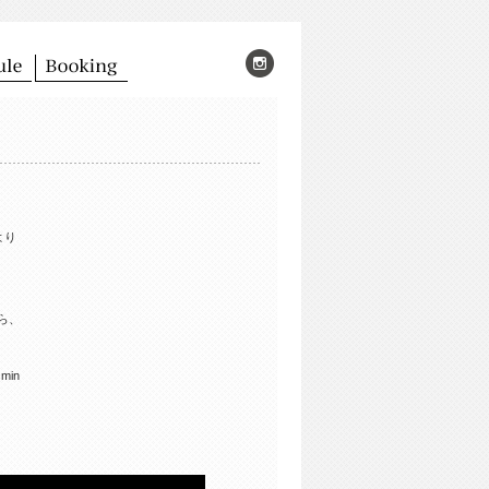
より
ら、
in